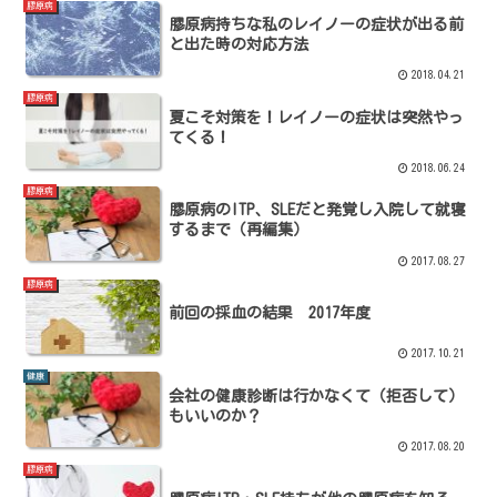
膠原病
膠原病持ちな私のレイノーの症状が出る前
と出た時の対応方法
2018.04.21
膠原病
夏こそ対策を！レイノーの症状は突然やっ
てくる！
2018.06.24
膠原病
膠原病のITP、SLEだと発覚し入院して就寝
するまで（再編集）
2017.08.27
膠原病
前回の採血の結果 2017年度
2017.10.21
健康
会社の健康診断は行かなくて（拒否して）
もいいのか？
2017.08.20
膠原病