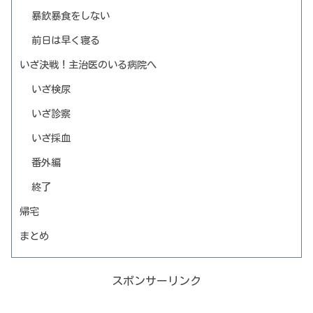
暴飲暴食をしない
前日は早く寝る
いざ決戦！主治医のいる病院へ
いざ検尿
いざ診察
いざ採血
番外編
終了
帰宅
まとめ
スポンサーリンク