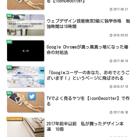
る【iconDecotter】
2017.09.21
WEB
ウェブデザイン技能検定3級に独学合格 勉
強時間は10時間
2019.05.02
WEB
Google Chromeが真っ黒真っ暗になった場
合の対処法
2017.08.18
WEB
「Googleユーザーのあなた、おめでとうご
ざいます！」というページに飛ばされる
2018.07.18
WEB
TVでよく見るヤツを【iconDecotter】で作
る
2017.09.30
Illustrator
2017年前半以前 私が買ったデザイン本
達 10冊