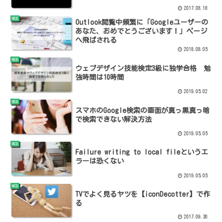
2017.08.18
WEB
Outlook閲覧中頻繁に「Googleユーザーの
あなた、おめでとうございます！」ページ
へ飛ばされる
2018.08.05
WEB
ウェブデザイン技能検定3級に独学合格 勉
強時間は10時間
2019.05.02
WEB
スマホのGoogle検索の画面が真っ黒真っ暗
で検索できない解決方法
2019.05.05
WEB
Failure writing to local fileというエ
ラーは恐くない
2019.05.05
WEB
TVでよく見るヤツを【iconDecotter】で作
る
2017.09.30