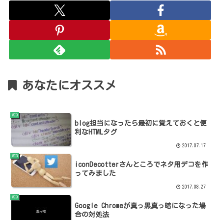
あなたにオススメ
WEB
blog担当になったら最初に覚えておくと便
利なHTMLタグ
2017.07.17
WEB
iconDecotterさんところでネタ用デコを作
ってみました
2017.08.27
WEB
Google Chromeが真っ黒真っ暗になった場
合の対処法